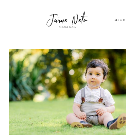
MENU
PORTFOLIO
SOBRE NÓS
BLOG
TESTEMUNHOS
CONTACTO