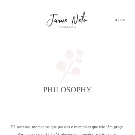
MENU
PORTFOLIO
SOBRE NÓS
BLOG
PHILOSOPHY
TESTEMUNHOS
CONTACTO
Há sorrisos, momentos que passam e memórias que não têm preço.
Porque não registá-las? Coleciona momentos, e não coisas.