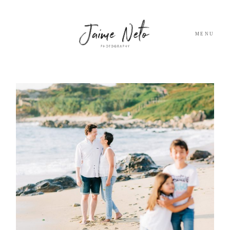
MENU
PORTFOLIO
SOBRE NÓS
BLOG
TESTEMUNHOS
CONTACTO