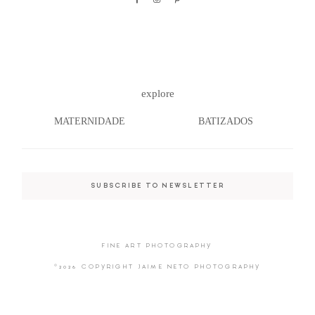
©2026 COPYRIGHT JAIME NETO
explore
PHOTOGRAPHY
MATERNIDADE
BATIZADOS
SUBSCRIBE TO NEWSLETTER
FINE ART PHOTOGRAPHY
©2026 COPYRIGHT JAIME NETO PHOTOGRAPHY