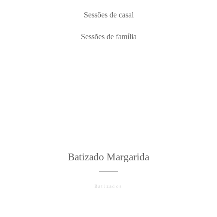
Sessões de casal
Sessões de família
©2026 COPYRIGHT JAIME NETO
PHOTOGRAPHY
Batizado Margarida
Batizados